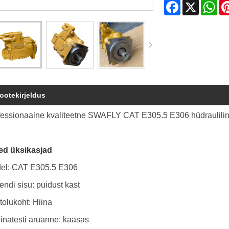
Facebook
X
Wh
ootekirjeldus
fessionaalne kvaliteetne SWAFLY CAT E305.5 E306 hüdraulili
red üksikasjad
el: CAT E305.5 E306
ndi sisu: puidust kast
tolukoht: Hiina
inatesti aruanne: kaasas