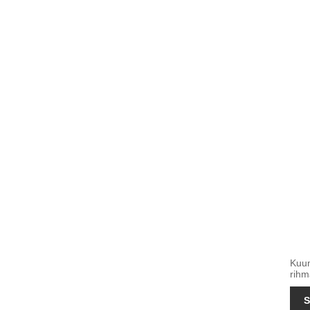
Kuum
rihm
S