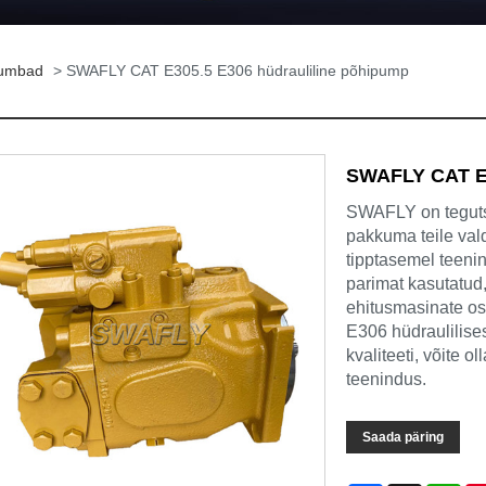
pumbad
> SWAFLY CAT E305.5 E306 hüdrauliline põhipump
SWAFLY CAT E3
SWAFLY on teguts
pakkuma teile val
tipptasemel teeni
parimat kasutatud
ehitusmasinate o
E306 hüdraulilise
kvaliteeti, võite 
teenindus.
Saada päring