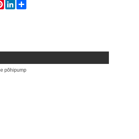
atsApp
Pinterest
LinkedIn
Share
ne põhipump