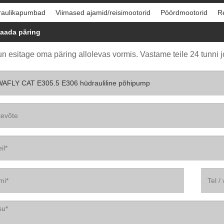
raulikapumbad
Viimased ajamid/reisimootorid
Pöördmootorid
R
aada päring
n esitage oma päring allolevas vormis. Vastame teile 24 tunni j