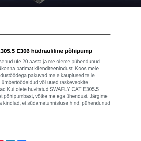
05.5 E306 hüdrauliline põhipump
enud üle 20 aasta ja me oleme pühendunud
dkonna parimat klienditeenindust. Koos meie
ndustöödega pakuvad meie kauplused teile
, ümbertöödeldud või uued raskeveokite
sad Kui olete huvitatud SWAFLY CAT E305.5
st põhipumbast, võtke meiega ühendust. Järgime
olla kindlad, et südametunnistuse hind, pühendunud