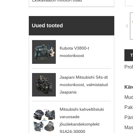
Ekskavaatori mootori osad
Uued tooted
Kubota V3800-t
T
mootorikoost
Pro
Jaapani Mitsubishi S4s-dt
mootorikoost, valmistatud
Kii
Jaapanis
Mud
Pake
Mitsubishi kahveltõstuki
varuosade
Päri
jõuülekandekomplekt
Mas
91A24-30000