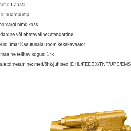
ntii: 1 aasta
de: hüdropump
bamärgi nimi: kass
ndardne või ebatavaline: standardne
vus: ümar Kasutusala: roomikekskavaator
maalne tellitav kogus: 1 tk
aletoimetamine: meri/õhk/juhised (DHL/FEDEX/TNT/UPS/EMS/C