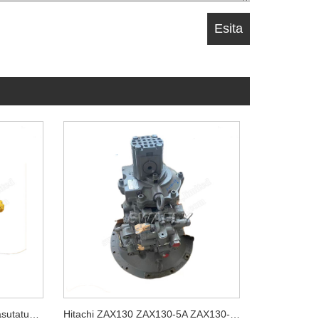
Komatsu PC200-5 Jaapani kasutatud hüdropump 20Y-60-X1261
Hitachi ZAX130 ZAX130-5A ZAX130-5B hüdropump HPK060 YB60000770