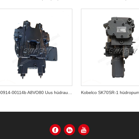
400914-00114b A8VO80 Uus hüdrauliline peapump ekskavaatorile Doosan DX140w-5