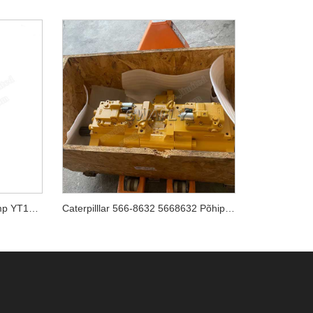
Kobelco SK70SR-1 hüdropump YT10V00009F1
Caterpilllar 566-8632 5668632 Põhipump