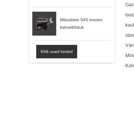
Gara
too
Mitsubishi S4S mootor
kau
kahveltõstuk
sta
Vär
Kõik uued tooted
Mini
Koh