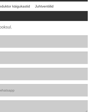
eduktor käigukastid
Juhtventiilid
ooksul.