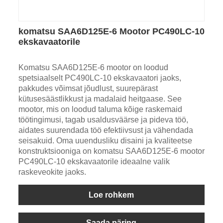
komatsu SAA6D125E-6 Mootor PC490LC-10
ekskavaatorile
Komatsu SAA6D125E-6 mootor on loodud
spetsiaalselt PC490LC-10 ekskavaatori jaoks,
pakkudes võimsat jõudlust, suurepärast
kütusesäästlikkust ja madalaid heitgaase. See
mootor, mis on loodud taluma kõige raskemaid
töötingimusi, tagab usaldusväärse ja pideva töö,
aidates suurendada töö efektiivsust ja vähendada
seisakuid. Oma uuendusliku disaini ja kvaliteetse
konstruktsiooniga on komatsu SAA6D125E-6 mootor
PC490LC-10 ekskavaatorile ideaalne valik
raskeveokite jaoks.
Loe rohkem
Saada päring