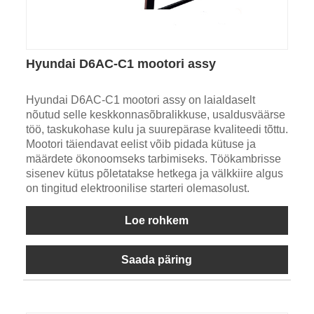
Hyundai D6AC-C1 mootori assy
Hyundai D6AC-C1 mootori assy on laialdaselt
nõutud selle keskkonnasõbralikkuse, usaldusväärse
töö, taskukohase kulu ja suurepärase kvaliteedi tõttu.
Mootori täiendavat eelist võib pidada kütuse ja
määrdete ökonoomseks tarbimiseks. Töökambrisse
sisenev kütus põletatakse hetkega ja välkkiire algus
on tingitud elektroonilise starteri olemasolust.
Loe rohkem
Saada päring