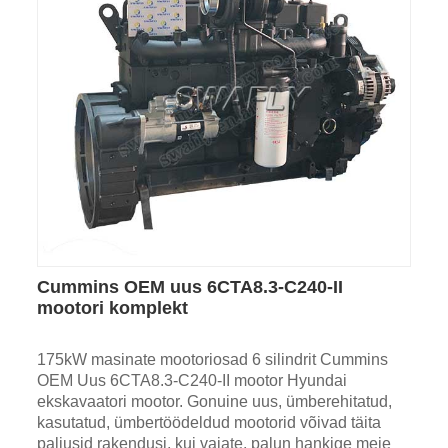
Cummins OEM uus 6CTA8.3-C240-II
mootori komplekt
175kW masinate mootoriosad 6 silindrit Cummins
OEM Uus 6CTA8.3-C240-II mootor Hyundai
ekskavaatori mootor. Gonuine uus, ümberehitatud,
kasutatud, ümbertöödeldud mootorid võivad täita
paljusid rakendusi, kui vajate, palun hankige meie