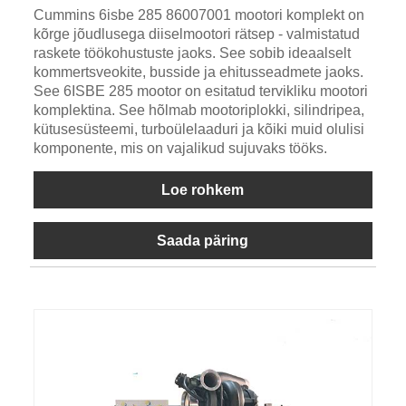
Cummins 6isbe 285 86007001 mootori komplekt on
kõrge jõudlusega diiselmootori rätsep - valmistatud
raskete töökohustuste jaoks. See sobib ideaalselt
kommertsveokite, busside ja ehitusseadmete jaoks.
See 6ISBE 285 mootor on esitatud tervikliku mootori
komplektina. See hõlmab mootoriplokki, silindripea,
kütusesüsteemi, turboülelaaduri ja kõiki muid olulisi
komponente, mis on vajalikud sujuvaks tööks.
Loe rohkem
Saada päring