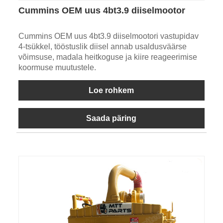
Cummins OEM uus 4bt3.9 diiselmootor
Cummins OEM uus 4bt3.9 diiselmootori vastupidav
4-tsükkel, tööstuslik diisel annab usaldusväärse
võimsuse, madala heitkoguse ja kiire reageerimise
koormuse muutustele.
Loe rohkem
Saada päring