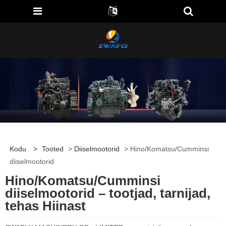
Kodu
>
Tooted
>
Diiselmootorid
> Hino/Komatsu/Cumminsi
diiselmootorid
Hino/Komatsu/Cumminsi
diiselmootorid – tootjad, tarnijad,
tehas Hiinast