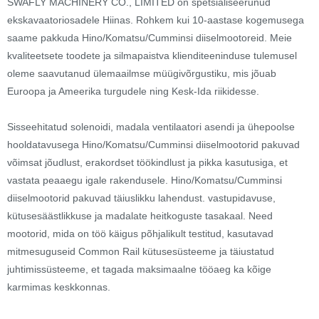
SWAFLY MACHINERY CO., LIMITED on spetsialiseerunud
ekskavaatoriosadele Hiinas. Rohkem kui 10-aastase kogemusega
saame pakkuda Hino/Komatsu/Cumminsi diiselmootoreid. Meie
kvaliteetsete toodete ja silmapaistva klienditeeninduse tulemusel
oleme saavutanud ülemaailmse müügivõrgustiku, mis jõuab
Euroopa ja Ameerika turgudele ning Kesk-Ida riikidesse.
Sisseehitatud solenoidi, madala ventilaatori asendi ja ühepoolse
hooldatavusega Hino/Komatsu/Cumminsi diiselmootorid pakuvad
võimsat jõudlust, erakordset töökindlust ja pikka kasutusiga, et
vastata peaaegu igale rakendusele. Hino/Komatsu/Cumminsi
diiselmootorid pakuvad täiuslikku lahendust. vastupidavuse,
kütusesäästlikkuse ja madalate heitkoguste tasakaal. Need
mootorid, mida on töö käigus põhjalikult testitud, kasutavad
mitmesuguseid Common Rail kütusesüsteeme ja täiustatud
juhtimissüsteeme, et tagada maksimaalne tööaeg ka kõige
karmimas keskkonnas.