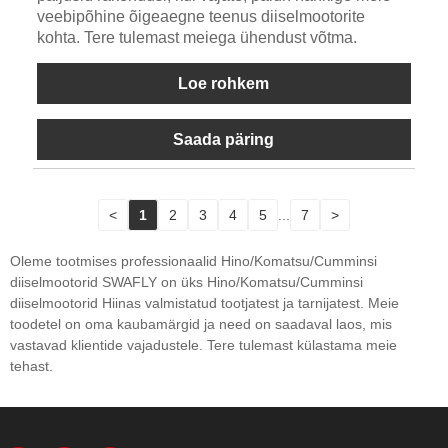
veebipõhine õigeaegne teenus diiselmootorite
kohta. Tere tulemast meiega ühendust võtma.
Loe rohkem
Saada päring
<
1
2
3
4
5
...
7
>
Oleme tootmises professionaalid Hino/Komatsu/Cumminsi
diiselmootorid SWAFLY on üks Hino/Komatsu/Cumminsi
diiselmootorid Hiinas valmistatud tootjatest ja tarnijatest. Meie
toodetel on oma kaubamärgid ja need on saadaval laos, mis
vastavad klientide vajadustele. Tere tulemast külastama meie
tehast.