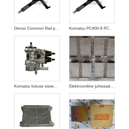
Denso Common Rail pihusti Denso diislikütuse pihustid 4hk1 095000-5475
Komatsu PC400-8 PC450-8 Ekskavaator 6D125E Mootoripihusti 6151-11-3100 6251-11-3100
Komatsu kütuse sissepritsepump 6251-71-1121
Elektrooniline juhtseade VOE11185050