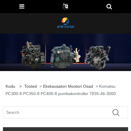
Kodu
>
Tooted
>
Ekskavaatori Mootori Osad
> Komatsu
PC300-8 PC350-8 PC400-8 pumbakontroller 7835-46-3000