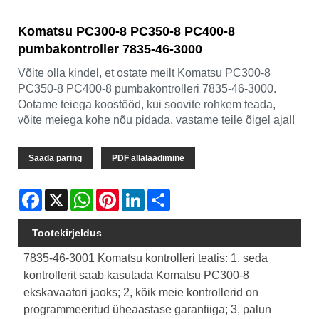
Komatsu PC300-8 PC350-8 PC400-8
pumbakontroller 7835-46-3000
Võite olla kindel, et ostate meilt Komatsu PC300-8
PC350-8 PC400-8 pumbakontrolleri 7835-46-3000.
Ootame teiega koostööd, kui soovite rohkem teada,
võite meiega kohe nõu pidada, vastame teile õigel ajal!
Saada päring
PDF allalaadimine
Facebook
X
WhatsApp
Pinterest
LinkedIn
Share
Tootekirjeldus
7835-46-3001 Komatsu kontrolleri teatis: 1, seda
kontrollerit saab kasutada Komatsu PC300-8
ekskavaatori jaoks; 2, kõik meie kontrollerid on
programmeeritud üheaastase garantiiga; 3, palun