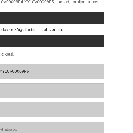
V00009F4 YY10V00009F5, tootjad, tarnijad, tehas,
eduktor käigukastid
Juhtventiilid
ooksul.