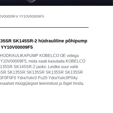
10V00009F4 YY10V00009F5
5SR SK145SR-2 hüdrauliline põhipump
 YY10V00009F5
HÜDRAULIKAPUMP KOBELCO OE viitega
Y10V00009F5, mida saab kasutada KOBELCO
K135SR SK145SR-2 jaoks. Leidke suur valik
SR SK135SR SK135SR SK135SR SK135SR
0F0F0 YdraYulic0 Pu20 YdraYulic0P04y.
naalset müügijärgset teenindust ja õiget hinda,
.