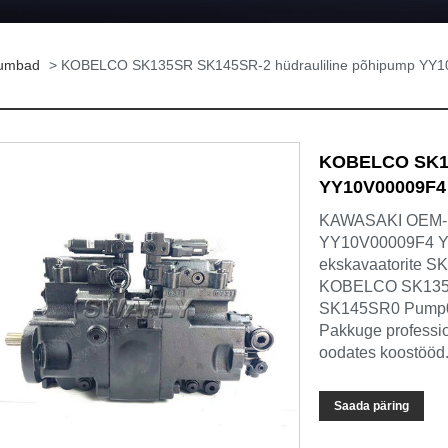
pumbad
> KOBELCO SK135SR SK145SR-2 hüdrauliline põhipump YY
KOBELCO SK13
YY10V00009F4
KAWASAKI OEM-
YY10V00009F4 Y
ekskavaatorite S
KOBELCO SK135
SK145SR0 Pump0F
Pakkuge professio
oodates koostööd
Saada päring