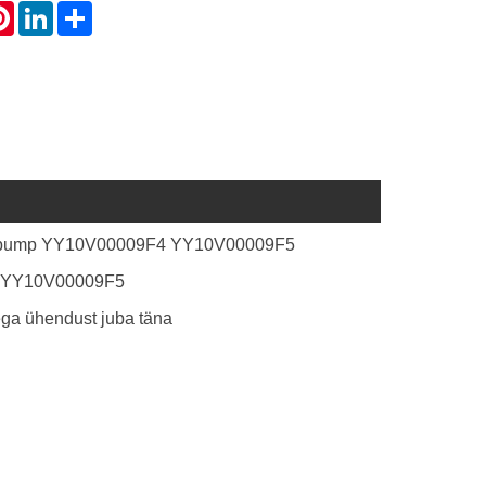
atsApp
Pinterest
LinkedIn
Share
apump YY10V00009F4 YY10V00009F5
4 YY10V00009F5
ga ühendust juba täna