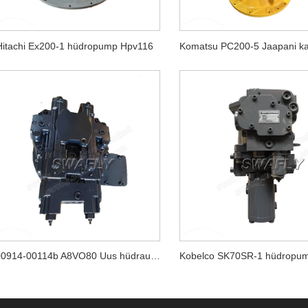
Hitachi Ex200-1 hüdropump Hpv116
400914-00114b A8VO80 Uus hüdrauliline peapump ekskavaatorile Doosan DX140w-5