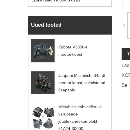
Ekskavaatori mootori osad
Uued tooted
Kubota V3800-t
T
mootorikoost
Lao
KOB
Jaapani Mitsubishi S4s-dt
mootorikoost, valmistatud
Sel
Jaapanis
Mitsubishi kahveltõstuki
varuosade
jõuülekandekomplekt
91A24-30000