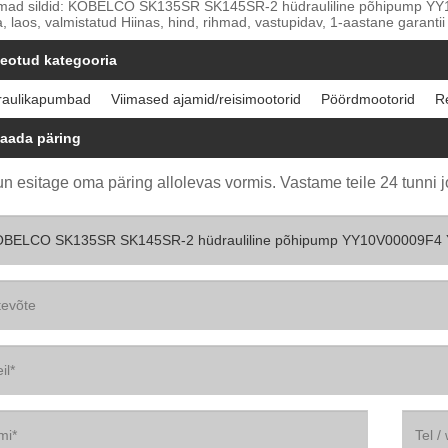
ad sildid: KOBELCO SK135SR SK145SR-2 hüdrauliline põhipump YY10
a, laos, valmistatud Hiinas, hind, rihmad, vastupidav, 1-aastane garantii
eotud kategooria
raulikapumbad
Viimased ajamid/reisimootorid
Pöördmootorid
R
aada päring
n esitage oma päring allolevas vormis. Vastame teile 24 tunni j