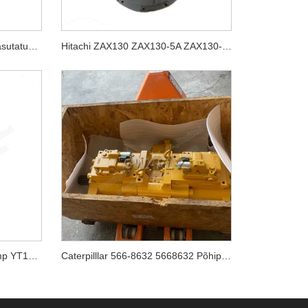
Komatsu PC200-5 Jaapani kasutatud hüdropump 20Y-60-X1261
Hitachi ZAX130 ZAX130-5A ZAX130-5B hüdropump HPK060 YB60000770
Kobelco SK70SR-1 hüdropump YT10V00009F1
Caterpilllar 566-8632 5668632 Põhipump