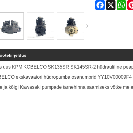
Facebook
X
Wh
ootekirjeldus
s uus KPM KOBELCO SK135SR SK145SR-2 hüdrauliline pe
ELCO ekskavaatori hüdropumba osanumbrid YY10V00009F
le ja kõigi Kawasaki pumpade tarnehinna saamiseks võtke meie