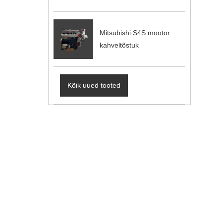
Mitsubishi S4S mootor
kahveltõstuk
Kõik uued tooted