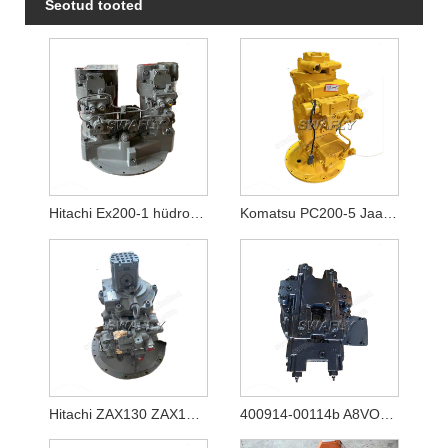
Seotud tooted
Hitachi Ex200-1 hüdropump Hpv116
Komatsu PC200-5 Jaapani kasutatud hüdropump 20Y-60-X1261
Hitachi ZAX130 ZAX130-5A ZAX130-5B hüdropump HPK060 YB60000770
400914-00114b A8VO80 Uus hüdrauliline peapump ekskavaatorile Doosan DX140w-5