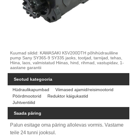
Kuumad sildid: KAWASAKI K5V200DTH põhihüdrauliline
pump Sany SY365-9 SY335 jaoks, tootjad, tarnijad, tehas,
Hiina, laos, valmistatud Hiinas, hind, rihmad, vastupidav, 1-
aastane garantii
Seotud kategooria
Hüdraulikapumbad
Viimased ajamid/reisimootorid
Pöördmootorid
Reduktor käigukastid
Juhtventiilid
Saada päring
Palun esitage oma päring allolevas vormis. Vastame
teile 24 tunni jooksul.