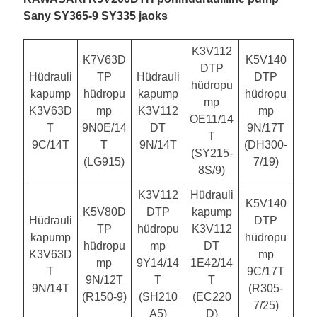
Sany SY365-9 SY335 jaoks
K3V112
K7V63D
K5V140
DTP
Hüdrauli
TP
Hüdrauli
DTP
hüdropu
kapump
hüdropu
kapump
hüdropu
mp
K3V63D
mp
K3V112
mp
OE11/14
T
9N0E/14
DT
9N/17T
T
9C/14T
T
9N/14T
(DH300-
(SY215-
(LG915)
7/19)
8S/9)
K3V112
Hüdrauli
K5V140
K5V80D
DTP
kapump
Hüdrauli
DTP
TP
hüdropu
K3V112
kapump
hüdropu
hüdropu
mp
DT
K3V63D
mp
mp
9Y14/14
1E42/14
T
9C/17T
9N/12T
T
T
9N/14T
(R305-
(R150-9)
(SH210
(EC220
7/25)
A5)
D)