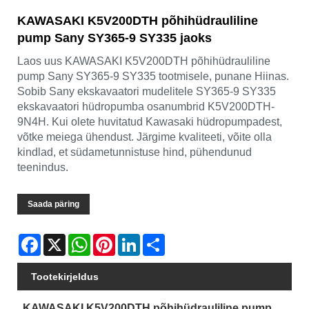
KAWASAKI K5V200DTH põhihüdrauliline
pump Sany SY365-9 SY335 jaoks
Laos uus KAWASAKI K5V200DTH põhihüdrauliline
pump Sany SY365-9 SY335 tootmisele, punane Hiinas.
Sobib Sany ekskavaatori mudelitele SY365-9 SY335
ekskavaatori hüdropumba osanumbrid K5V200DTH-
9N4H. Kui olete huvitatud Kawasaki hüdropumpadest,
võtke meiega ühendust. Järgime kvaliteeti, võite olla
kindlad, et südametunnistuse hind, pühendunud
teenindus.
Saada päring
Facebook
X
WhatsApp
Pinterest
LinkedIn
Share
Tootekirjeldus
KAWASAKI K5V200DTH põhihüdrauliline pump