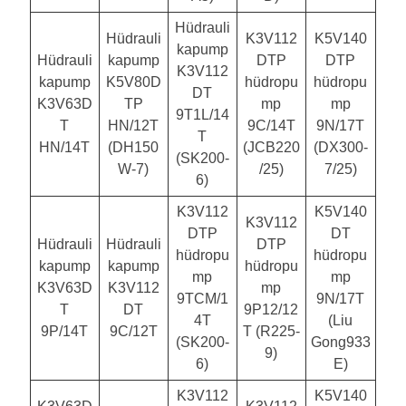
Hüdrauli
Hüdrauli
K3V112
K5V140
kapump
Hüdrauli
kapump
DTP
DTP
K3V112
kapump
K5V80D
hüdropu
hüdropu
DT
K3V63D
TP
mp
mp
9T1L/14
T
HN/12T
9C/14T
9N/17T
T
HN/14T
(DH150
(JCB220
(DX300-
(SK200-
W-7)
/25)
7/25)
6)
K3V112
K5V140
K3V112
DTP
DT
Hüdrauli
Hüdrauli
DTP
hüdropu
hüdropu
kapump
kapump
hüdropu
mp
mp
K3V63D
K3V112
mp
9TCM/1
9N/17T
T
DT
9P12/12
4T
(Liu
9P/14T
9C/12T
T (R225-
(SK200-
Gong933
9)
6)
E)
K3V112
K5V140