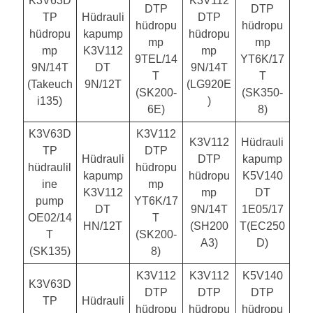
K3V63D
K3V112
DTP
DTP
TP
Hüdrauli
DTP
hüdropu
hüdropu
hüdropu
kapump
hüdropu
mp
mp
mp
K3V112
mp
9TEL/14
YT6K/17
9N/14T
DT
9N/14T
T
T
(Takeuch
9N/12T
(LG920E
(SK200-
(SK350-
i135)
)
6E)
8)
K3V63D
K3V112
K3V112
Hüdrauli
TP
DTP
Hüdrauli
DTP
kapump
hüdraulil
hüdropu
kapump
hüdropu
K5V140
ine
mp
K3V112
mp
DT
pump
YT6K/17
DT
9N/14T
1E05/17
OE02/14
T
HN/12T
(SH200
T(EC250
T
(SK200-
A3)
D)
(SK135)
8)
K3V112
K3V112
K5V140
K3V63D
DTP
DTP
DTP
TP
Hüdrauli
hüdropu
hüdropu
hüdropu