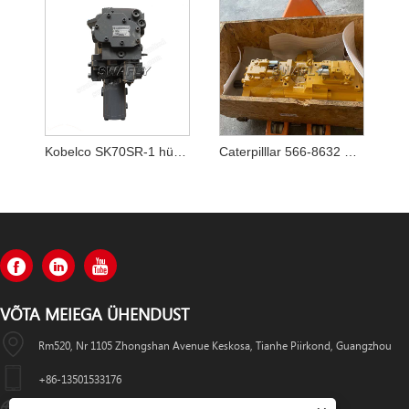
Kobelco SK70SR-1 hüdropump YT10V00009F1
Caterpilllar 566-8632 5668632 Põhipump
VÕTA MEIEGA ÜHENDUST
Rm520, Nr 1105 Zhongshan Avenue Keskosa, Tianhe Piirkond, Guangzhou
+86-13501533176