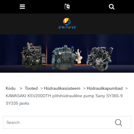
Kodu
>
Tooted
>
Hüdraulikasüsteem
>
Hüdraulikapumbad
>
KAWASAKI K5V200DTH põhihüdrauliline pump Sany SY365-9
SY335 jaoks