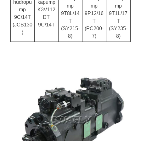
hüdropu
kapump
mp
mp
mp
mp
K3V112
9T8L/14
9P12/16
9T1L/17
9C/14T
DT
T
T
T
(JCB130
9C/14T
(SY215-
(PC200-
(SY235-
)
8)
7)
8)