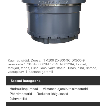
Kuumad sildid: Doosan TM100 DX500-9C DX500-9
reisiseade 170401-00009M 170401-00120A, tootjad,
tarnijad, tehas, Hiina, laos, valmistatud Hiinas, hind, rihmad,
vastupidav, 1-aastane garantii
Seotud kategooria
Hüdraulikapumbad
Viimased ajamid/reisimootorid
Pöördmootorid
Reduktor käigukastid
Juhtventiilid