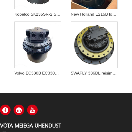
Kobelco SK235SR-2 SK250-8 SK260-8 reisimootor LQ15V00020F1
New Holland E215B lõppajam YN15V00037F2
Volvo EC330B EC330BLC lõplik ajami koost VOE 14528281, VOE14528281
SWAFLY 336DL reisimootori komplekt 355-5668 3555668
VÕTA MEIEGA ÜHENDUST