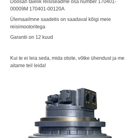
Doosan täielik reisiseadme osa number 170401-
00009M 170401-00120A
Ülemaailmne saadetis on saadaval kõigi meie
reisimootoritega
Garantii on 12 kuud
Kui te ei leia seda, mida otsite, võtke ühendust ja me
aitame teil leida!