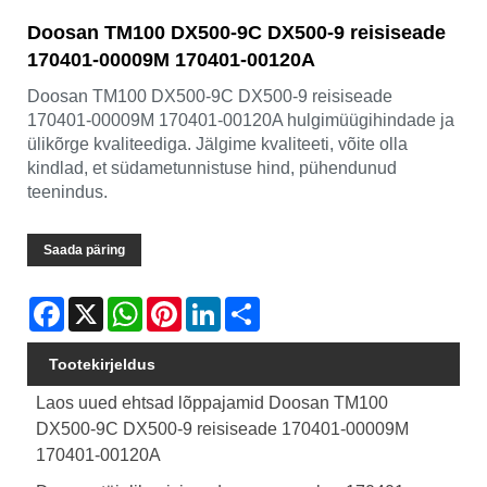
Doosan TM100 DX500-9C DX500-9 reisiseade
170401-00009M 170401-00120A
Doosan TM100 DX500-9C DX500-9 reisiseade
170401-00009M 170401-00120A hulgimüügihindade ja
ülikõrge kvaliteediga. Jälgime kvaliteeti, võite olla
kindlad, et südametunnistuse hind, pühendunud
teenindus.
Saada päring
Facebook
X
WhatsApp
Pinterest
LinkedIn
Share
Tootekirjeldus
Laos uued ehtsad lõppajamid Doosan TM100
DX500-9C DX500-9 reisiseade 170401-00009M
170401-00120A