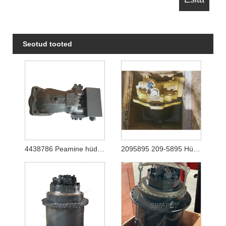
Seotud tooted
4438786 Peamine hüdraulikapump Hitachi Ex1200-5 (YA00003081) jaoks
2095895 209-5895 Hüdrauliline reisimootori lõppajam Caterpilalr E365C E385C E385B E390D E390F ekskavaatorile