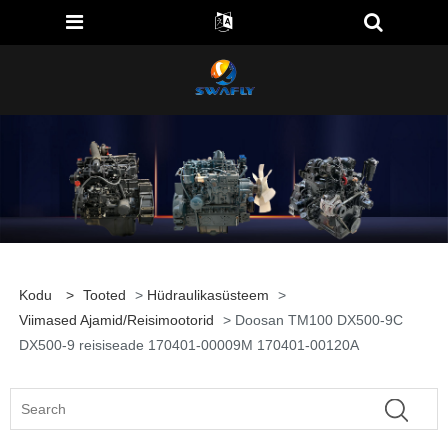
Kodu
>
Tooted
>
Hüdraulikasüsteem
>
Viimased Ajamid/reisimootorid
> Doosan TM100 DX500-9C
DX500-9 reisiseade 170401-00009M 170401-00120A