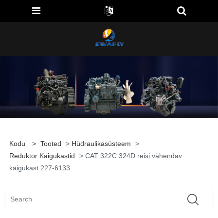
Kodu
>
Tooted
>
Hüdraulikasüsteem
>
Reduktor Käigukastid
> CAT 322C 324D reisi vähendav
käigukast 227-6133