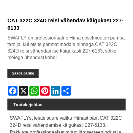
CAT 322C 324D reisi vähendav käigukast 227-
6133
SWAFLY on professionaalne Hiina diiselmootori pumba
tarnija, kui otsite parimat madala hinnaga CAT 322C
324D reisi vähendamise käigukasti 227-6133, võtke
meiega ühendust kohe!
Saada päring
Facebook
X
WhatsApp
Pinterest
LinkedIn
Share
Tootekirjeldus
SWAFLYst leiate suure valiku Hiinast pärit CAT 322C
324D reisi vähendamise käigukasti 227-6133.
Pakkuge professionaalset müügijärgset teenindust ja