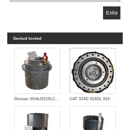
Seotud tooted
Doosan SOALR225LC-V reisireduktor 170401-00039 K1011413A
CAT 324D 324DL 324E reisikäigukast 333-2907 3332907