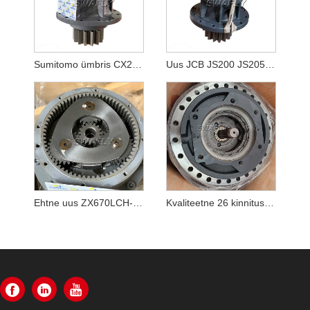
Sumitomo ümbris CX210B SH210-5 KRC10220 pöörde reduktor
Uus JCB JS200 JS205 JS210 pöördkäigukast JRC0007
Ehtne uus ZX670LCH-5B ZX690LCH-5A ekskavaatori pöördereduktor YB60000217 9313703 Pöördkäigukast
Kvaliteetne 26 kinnituspudel K1003134 DX340LC reisimise vähendamise käigukast